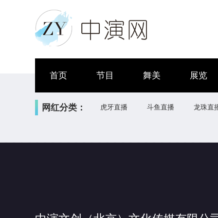
首页
节目
舞美
展览
网红分类：
虎牙直播
斗鱼直播
龙珠直