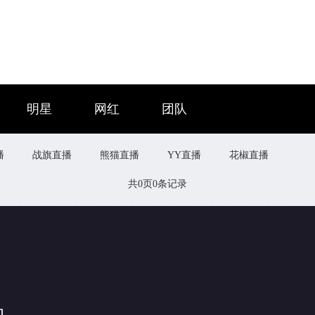
明星
网红
团队
播
战旗直播
熊猫直播
YY直播
花椒直播
共
0
页
0
条记录