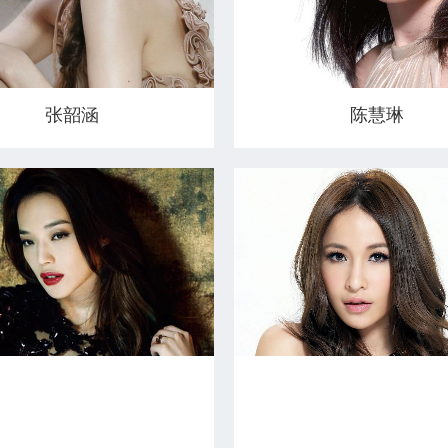
张韶涵
陈慧琳