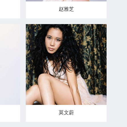
赵雅芝
莫文蔚