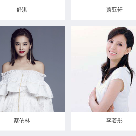
舒淇
萧亚轩
蔡依林
李若彤