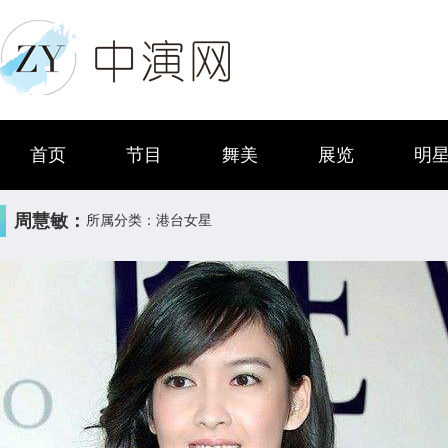
首页
节目
舞美
展览
明
周慧敏：
所属分类：港台女星