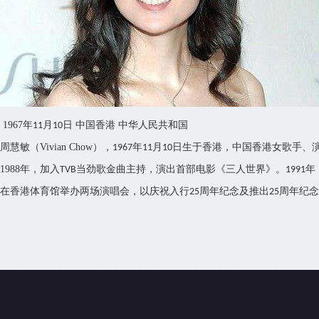
1967
年
月
日 中国香港 中华人民共和国
11
10
周慧敏（
Vivian Chow
），
年
月
日生于香港，中国香港女歌手、
1967
11
10
1988
年，加入
当劲歌金曲主持，演出首部电影《三人世界》。
年
TVB
1991
在香港体育馆举办两场演唱会，以庆祝入行
周年纪念及推出
周年纪念
25
25