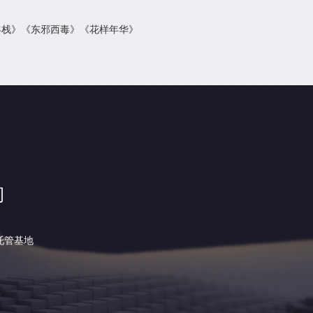
客栈》《东邪西毒》《花样年华》
司
托管基地