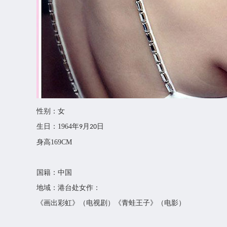
性别：女
生日：
1964
年
月
日
9
20
身高
169CM
国籍：中国
地域：港台处女作：
《画出彩虹》（电视剧）《青蛙王子》（电影）